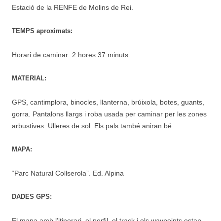
Estació de la RENFE de Molins de Rei.
TEMPS aproximats:
Horari de caminar: 2 hores 37 minuts.
MATERIAL:
GPS, cantimplora, binocles, llanterna, brúixola, botes, guants,
gorra. Pantalons llargs i roba usada per caminar per les zones
arbustives. Ulleres de sol. Els pals també aniran bé.
MAPA:
“Parc Natural Collserola”. Ed. Alpina
DADES GPS:
El mapa amb l’itinerari, el perfil, el track i els waypoints estan