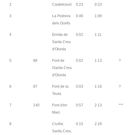
2
Castellciuró
0:23
0:23
3
La Pedrera
0:46
1:09
dels Ocells
4
Ermita de
0:02
1:11
Santa Creu
d'Olorda
5
88
Font de
0:02
1:13
?
lSanta Creu
d'Olorda
6
87
Font de la
0:03
1:16
?
Teula
7
140
Font d'en
0:57
2:13
***
Marc
8
Cruïlla:
0:15
2:28
Santa Creu,