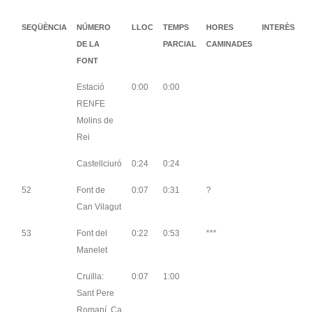
SEQÜÈNCIA
NÚMERO
LLOC
TEMPS
HORES
INTERÈS
DE LA
PARCIAL
CAMINADES
FONT
Estació
0:00
0:00
RENFE
Molins de
Rei
Castellciuró
0:24
0:24
52
Font de
0:07
0:31
?
Can Vilagut
53
Font del
0:22
0:53
***
Manelet
Cruïlla:
0:07
1:00
Sant Pere
Romaní, Ca