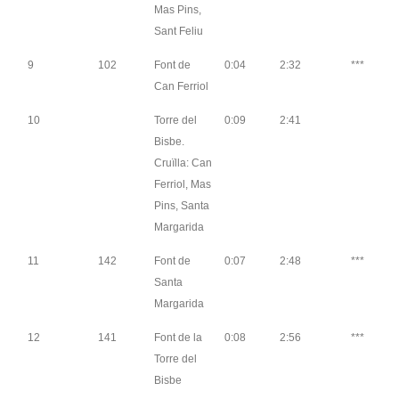
Mas Pins,
Sant Feliu
9
102
Font de
0:04
2:32
***
Can Ferriol
10
Torre del
0:09
2:41
Bisbe.
Cruïlla: Can
Ferriol, Mas
Pins, Santa
Margarida
11
142
Font de
0:07
2:48
***
Santa
Margarida
12
141
Font de la
0:08
2:56
***
Torre del
Bisbe