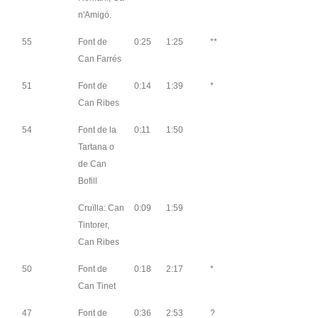
n'Amigó.
55
Font de
0:25
1:25
**
Can Farrés
51
Font de
0:14
1:39
*
Can Ribes
54
Font de la
0:11
1:50
Tartana o
de Can
Bofill
Cruïlla: Can
0:09
1:59
Tintorer,
Can Ribes
50
Font de
0:18
2:17
*
Can Tinet
47
Font de
0:36
2:53
?