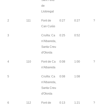
Sant Feliu
de
Llobregat
2
111
Font de
0:27
0:27
?
Can Cuiàs
3
Cruïlla: Ca
0:25
0:52
n'Albareda,
Santa Creu
d'Olorda
4
110
Font de Ca
0:08
1:00
?
n'Albareda
5
Cruïlla: Ca
0:08
1:08
n'Albareda,
Santa Creu
d'Olorda
6
112
Font de
0:13
1:21
?