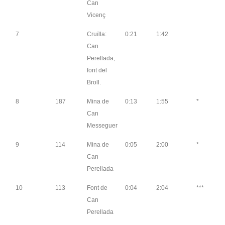
Can
Vicenç
7
Cruïlla:
0:21
1:42
Can
Perellada,
font del
Broll.
8
187
Mina de
0:13
1:55
*
Can
Messeguer
9
114
Mina de
0:05
2:00
*
Can
Perellada
10
113
Font de
0:04
2:04
***
Can
Perellada