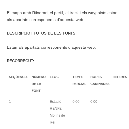
El mapa amb l’itinerari, el perfil, el track i els waypoints estan
als apartats corresponents d’aquesta web.
DESCRIPCIÓ I FOTOS DE LES FONTS:
Estan als apartats corresponents d’aquesta web.
RECORREGUT:
SEQÜÈNCIA
NÚMERO
LLOC
TEMPS
HORES
INTERÈS
DE LA
PARCIAL
CAMINADES
FONT
1
Estació
0:00
0:00
RENFE
Molins de
Rei