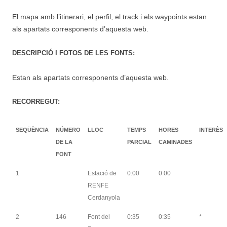
El mapa amb l’itinerari, el perfil, el track i els waypoints estan
als apartats corresponents d’aquesta web.
DESCRIPCIÓ I FOTOS DE LES FONTS:
Estan als apartats corresponents d’aquesta web.
RECORREGUT:
SEQÜÈNCIA
NÚMERO
LLOC
TEMPS
HORES
INTERÈS
DE LA
PARCIAL
CAMINADES
FONT
1
Estació de
0:00
0:00
RENFE
Cerdanyola
2
146
Font del
0:35
0:35
*