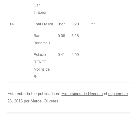
Can
Tintorer
14
Font Fresca
0:27
3:20
***
Sant
0:08
3:28
Bertomeu
Estació
0:41
4:09
RENFE
Molins de
Rei
Esta entrada fue publicada en
Excursions de Recerca
el
septiembre
26, 2013
por
Marcel Oliveres
.