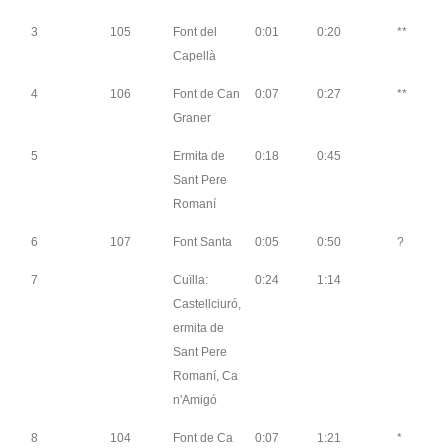
3
105
Font del
0:01
0:20
**
Capellà
4
106
Font de Can
0:07
0:27
**
Graner
5
Ermita de
0:18
0:45
Sant Pere
Romaní
6
107
Font Santa
0:05
0:50
?
7
Cuïlla:
0:24
1:14
Castellciuró,
ermita de
Sant Pere
Romaní, Ca
n'Amigó
8
104
Font de Ca
0:07
1:21
*