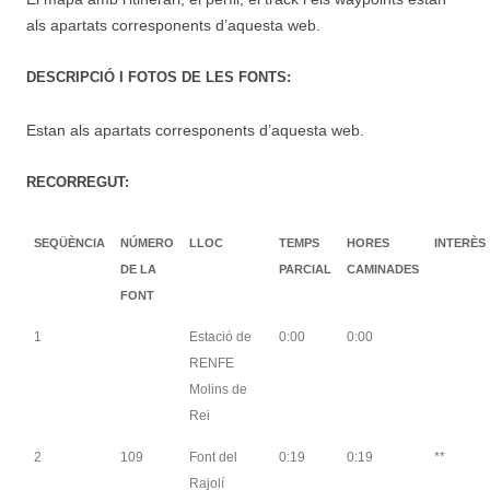
als apartats corresponents d’aquesta web.
DESCRIPCIÓ I FOTOS DE LES FONTS:
Estan als apartats corresponents d’aquesta web.
RECORREGUT:
SEQÜÈNCIA
NÚMERO
LLOC
TEMPS
HORES
INTERÈS
DE LA
PARCIAL
CAMINADES
FONT
1
Estació de
0:00
0:00
RENFE
Molins de
Rei
2
109
Font del
0:19
0:19
**
Rajolí