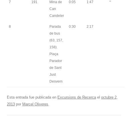
7
191
Mina de
0:05
1:47
*
Can
Candeler
8
Parada
0:30
2:17
de bus
(63, 157,
158).
Plaça
Parador
de Sant
Just
Desvern
Esta entrada fue publicada en
Excursions de Recerca
el
octubre 2,
2013
por
Marcel Oliveres
.