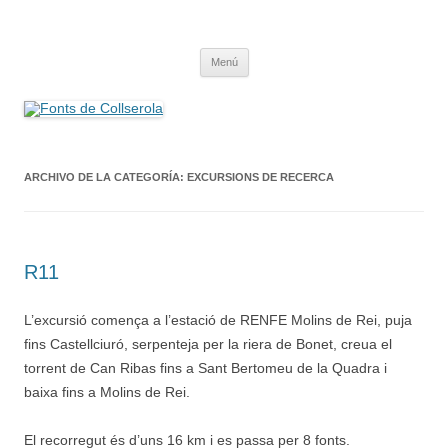
Saltar
al
Fonts de Collserola
contenido
Fes Fonts Fent Fonting, font, aigua, patrimoni, font natural, spring
Menú
ARCHIVO DE LA CATEGORÍA:
EXCURSIONS DE RECERCA
R11
L’excursió comença a l’estació de RENFE Molins de Rei, puja
fins Castellciuró, serpenteja per la riera de Bonet, creua el
torrent de Can Ribas fins a Sant Bertomeu de la Quadra i
baixa fins a Molins de Rei.
El recorregut és d’uns 16 km i es passa per 8 fonts.