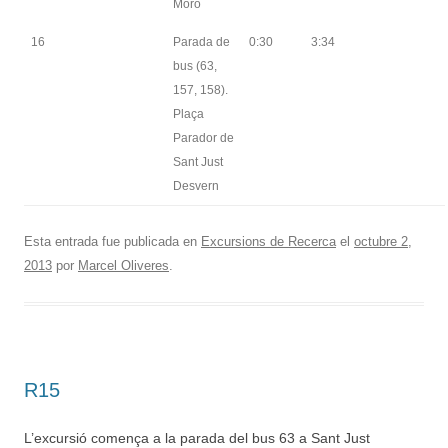
Moro
16
Parada de
0:30
3:34
bus (63,
157, 158).
Plaça
Parador de
Sant Just
Desvern
Esta entrada fue publicada en
Excursions de Recerca
el
octubre 2,
2013
por
Marcel Oliveres
.
R15
L’excursió comença a la parada del bus 63 a Sant Just