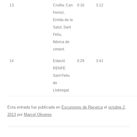
13
Cruïlla: Can
0:16
3:12
Ferriol,
Ermita de la
Salut, Sant
Feliu,
fàbrica de
ciment.
14
Estació
0:29
3:41
RENFE
Sant Feliu
de
Llobregat
Esta entrada fue publicada en
Excursions de Recerca
el
octubre 2,
2013
por
Marcel Oliveres
.