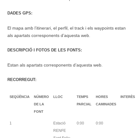
DADES GPS:
El mapa amb l’itinerari, el perfil, el track i els waypoints estan
als apartats corresponents d’aquesta web.
DESCRIPCIÓ I FOTOS DE LES FONTS:
Estan als apartats corresponents d’aquesta web.
RECORREGUT:
SEQÜÈNCIA
NÚMERO
LLOC
TEMPS
HORES
INTERÈS
DE LA
PARCIAL
CAMINADES
FONT
1
Estació
0:00
0:00
RENFE