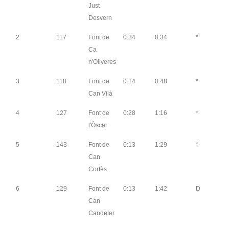
Just
Desvern
2
117
Font de
0:34
0:34
*
Ca
n'Oliveres
3
118
Font de
0:14
0:48
*
Can Vilà
4
127
Font de
0:28
1:16
*
l'Òscar
5
143
Font de
0:13
1:29
*
Can
Cortès
6
129
Font de
0:13
1:42
D
Can
Candeler