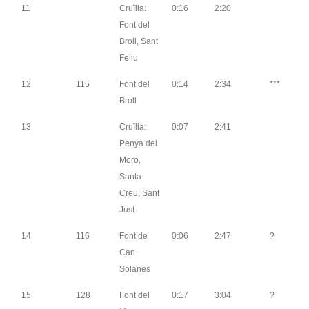
11
Cruïlla:
0:16
2:20
Font del
Broll, Sant
Feliu
12
115
Font del
0:14
2:34
***
Broll
13
Cruïlla:
0:07
2:41
Penya del
Moro,
Santa
Creu, Sant
Just
14
116
Font de
0:06
2:47
?
Can
Solanes
15
128
Font del
0:17
3:04
?