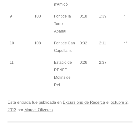
n'Amigó
9
103
Font de la
0:18
1:39
*
Torre
Abadal
10
108
Font de Can
0:32
2:11
**
Capellans
11
Estació de
0:26
2:37
RENFE
Molins de
Rei
Esta entrada fue publicada en
Excursions de Recerca
el
octubre 2,
2013
por
Marcel Oliveres
.